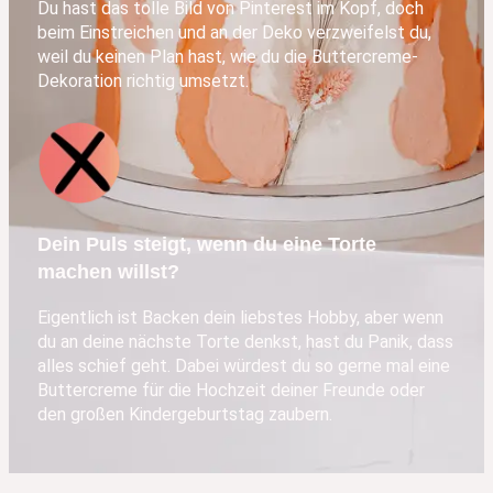
Du hast das tolle Bild von Pinterest im Kopf, doch
beim Einstreichen und an der Deko verzweifelst du,
weil du keinen Plan hast, wie du die Buttercreme-
Dekoration richtig umsetzt.
Dein Puls steigt, wenn du eine Torte
machen willst?
Eigentlich ist Backen dein liebstes Hobby, aber wenn
du an deine nächste Torte denkst, hast du Panik, dass
alles schief geht. Dabei würdest du so gerne mal eine
Buttercreme für die Hochzeit deiner Freunde oder
den großen Kindergeburtstag zaubern.