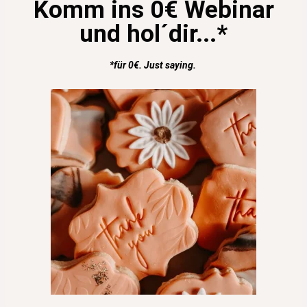
Komm ins 0€ Webinar
und hol´dir...*
*für 0€. Just saying.