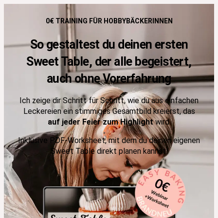
0€ TRAINING FÜR HOBBYBÄCKERINNEN
So gestaltest du deinen ersten
Sweet Table, der alle begeistert,
auch ohne Vorerfahrung
Ich zeige dir Schritt für Schritt, wie du aus einfachen
Leckereien ein stimmiges Gesamtbild kreierst, das
auf jeder Feier zum Highlight
wird.
Inklusive PDF-Worksheet, mit dem du deinen eigenen
Sweet Table direkt planen kannst.