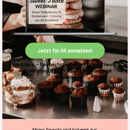
Jetzt für 0€ anmelden!
Für 0 Euro – Das nächste Webinar startet heute.
Aufzeichnung & Worksheet zum Download
inklusive!
Für Hobbybäckerinnen entwickelt, die
mehr aus ihrer
Leidenschaft
machen wollen.
Meine Sweets sind bekannt aus: