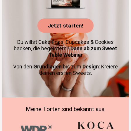
Jetzt starten!
Du willst Cake Pops, Cupcakes & Cookies
backen, die begeistern?
Dann ab zum Sweet
Table Webinar
Von den
Grundlagen
bis zum
Design
: Kreiere
deinen ersten Sweets.
Meine Torten sind bekannt aus: